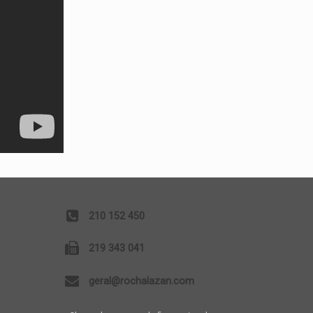
210 152 450
219 343 041
geral@rochalazan.com