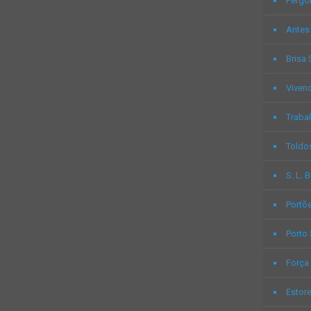
Pérgo
Antes
Brisa 
Viven
Trabal
Toldo
S. L. 
Portõ
Porto
Força
Estor