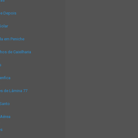
las
 e Depois
Solar
da em Peniche
hos de Caixilharia
s
Benfica
es de Lâmina 77
 Santo
 Aérea
es